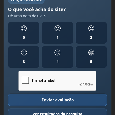
PESQUISA RÁPIDA
O que você acha do site?
Dê uma nota de 0 a 5.
😡
🙁
😐
0
1
2
🙂
😊
😁
3
4
5
Enviar avaliação
Ver resultados da pesquisa