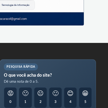
PESQUISA RÁPIDA
O que você acha do site?
Dê uma nota de 0 a 5.
😡
🙁
😐
🙂
😊
😁
0
1
2
3
4
5