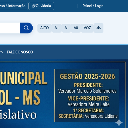
esso á informação
Ouvidoria
Painel / Login
ALTO
A+
A-
A0
VOZ
FALE CONOSCO