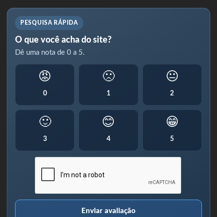
PESQUISA RÁPIDA
O que você acha do site?
Dê uma nota de 0 a 5.
😡
🙁
😐
0
1
2
🙂
😊
😁
3
4
5
Enviar avaliação