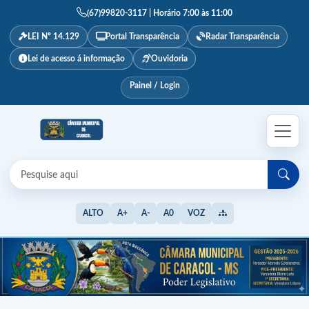
(67)99820-3117 | Horário 7:00 às 11:00
LEI Nº 14.129
Portal Transparência
Radar Transparência
Lei de acesso á informação
Ouvidoria
Painel / Login
ALTO
A+
A-
A0
VOZ