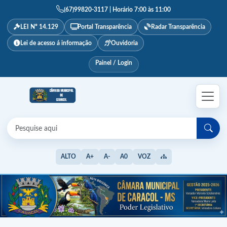
(67)99820-3117 | Horário 7:00 às 11:00
LEI Nº 14.129
Portal Transparência
Radar Transparência
Lei de acesso á informação
Ouvidoria
Painel / Login
ALTO
A+
A-
A0
VOZ