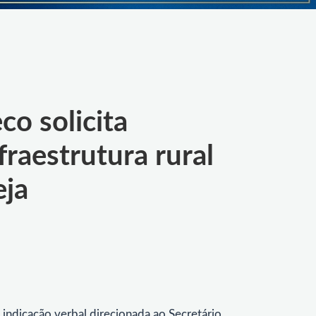
o solicita
fraestrutura rural
eja
ndicação verbal direcionada ao Secretário