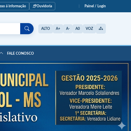
esso á informação
Ouvidoria
Painel / Login
ALTO
A+
A-
A0
VOZ
FALE CONOSCO