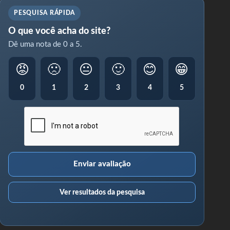
PESQUISA RÁPIDA
O que você acha do site?
Dê uma nota de 0 a 5.
😡
🙁
😐
🙂
😊
😁
0
1
2
3
4
5
Enviar avaliação
Ver resultados da pesquisa