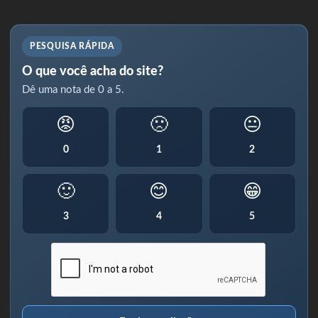
PESQUISA RÁPIDA
O que você acha do site?
Dê uma nota de 0 a 5.
😡
🙁
😐
0
1
2
🙂
😊
😁
3
4
5