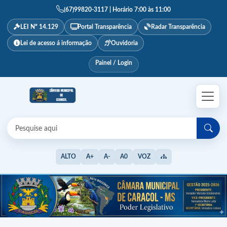
(67)99820-3117 | Horário 7:00 às 11:00
LEI Nº 14.129
Portal Transparência
Radar Transparência
Lei de acesso á informação
Ouvidoria
Painel / Login
ALTO
A+
A-
A0
VOZ