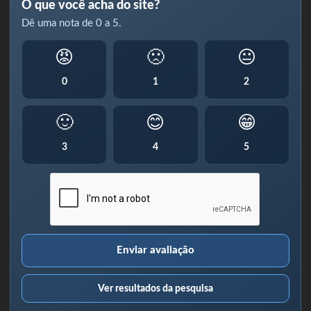
O que você acha do site?
Dê uma nota de 0 a 5.
😡
🙁
😐
0
1
2
🙂
😊
😁
3
4
5
Enviar avaliação
Ver resultados da pesquisa