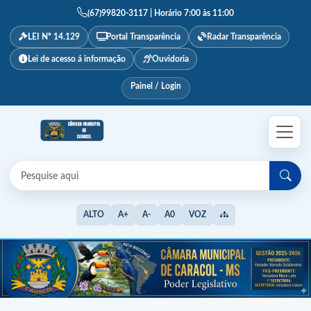
(67)99820-3117 | Horário 7:00 às 11:00
LEI Nº 14.129
Portal Transparência
Radar Transparência
Lei de acesso á informação
Ouvidoria
Painel / Login
ALTO
A+
A-
A0
VOZ