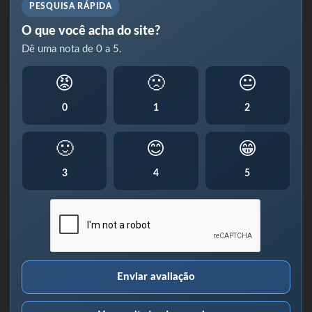
PESQUISA RÁPIDA
O que você acha do site?
Dê uma nota de 0 a 5.
😡
🙁
😐
0
1
2
🙂
😊
😁
3
4
5
Enviar avaliação