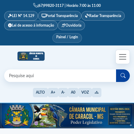
(67)99820-3117 | Horário 7:00 às 11:00
LEI Nº 14.129
Portal Transparência
Radar Transparência
Lei de acesso á informação
Ouvidoria
Painel / Login
ALTO
A+
A-
A0
VOZ