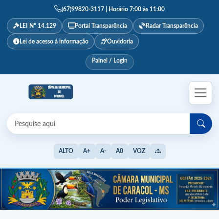
(67)99820-3117 | Horário 7:00 às 11:00
LEI Nº 14.129
Portal Transparência
Radar Transparência
Lei de acesso á informação
Ouvidoria
Painel / Login
ALTO
A+
A-
A0
VOZ