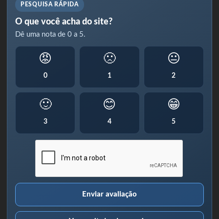
PESQUISA RÁPIDA
O que você acha do site?
Dê uma nota de 0 a 5.
😡
🙁
😐
0
1
2
🙂
😊
😁
3
4
5
Enviar avaliação