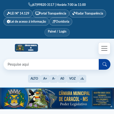
(67)99820-3117 | Horário 7:00 às 11:00
LEI Nº 14.129
Portal Transparência
Radar Transparência
Lei de acesso á informação
Ouvidoria
Painel / Login
ALTO
A+
A-
A0
VOZ