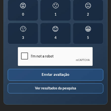
😡
🙁
😐
0
1
2
🙂
😊
😁
3
4
5
Enviar avaliação
Ver resultados da pesquisa