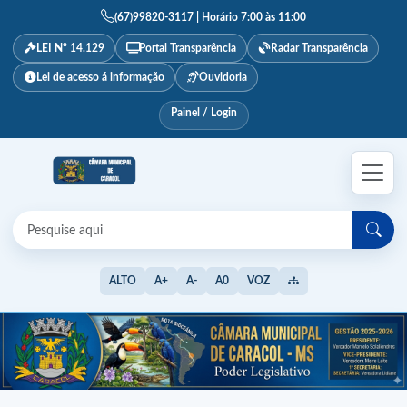
(67)99820-3117 | Horário 7:00 às 11:00
LEI Nº 14.129
Portal Transparência
Radar Transparência
Lei de acesso á informação
Ouvidoria
Painel / Login
ALTO
A+
A-
A0
VOZ