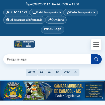
(67)99820-3117 | Horário 7:00 às 11:00
LEI Nº 14.129
Portal Transparência
Radar Transparência
Lei de acesso á informação
Ouvidoria
Painel / Login
ALTO
A+
A-
A0
VOZ