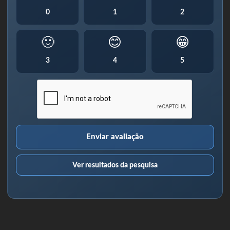
0
1
2
🙂
😊
😁
3
4
5
Enviar avaliação
Ver resultados da pesquisa