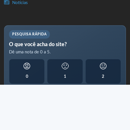
Notícias
PESQUISA RÁPIDA
O que você acha do site?
Dê uma nota de 0 a 5.
😡
🙁
😐
0
1
2
🙂
😊
😁
3
4
5