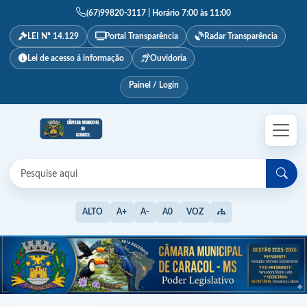
(67)99820-3117 | Horário 7:00 às 11:00
LEI Nº 14.129
Portal Transparência
Radar Transparência
Lei de acesso á informação
Ouvidoria
Painel / Login
ALTO
A+
A-
A0
VOZ